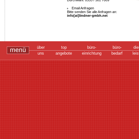
Durchwahl: 0355 / 381 7009
Email Anfragen
Bitte senden Sie alle Anfragen an:
info[at]lindner-gmbh.net
über
top
büro-
büro-
die
uns
angebote
einrichtung
bedarf
lei