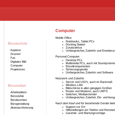
Computer
Mobile Office
Notebooks, Tablet PCs
Bürotechnik
Docking Station
Zusatzakkus
Kopierer
Umfangreiches Zubehör und Erweiteru
Drucker
Personal Computer
Fax
Desktop PCs
Digitales Bild
Multimedia PCs, auch mit Soundystem
Computer
Einzelkomponenten
Projektoren
Sicherungsgeräte
Umfangreiches Zubehör und Software
Netzwerk und Zubehör
Server und USV's, auch im Rackmaß
Büromöbel
Wireless LAN
Bildschirme in allen gängigen Größen
Router und Modems, auch UMTS
Arbeitsplätze
Switches, Mediaextender
Bürostühle
Umfangreiches Zubehör, Ein- und Ausg
Büroleuchten
Nach dem Kauf und für bestehende Geräte biete
Bürogestaltung
Support vor Ort
Aktenarchivierung
Hilfestellungen am Telefon und Remote
Garantie- und Wartungsvertäge